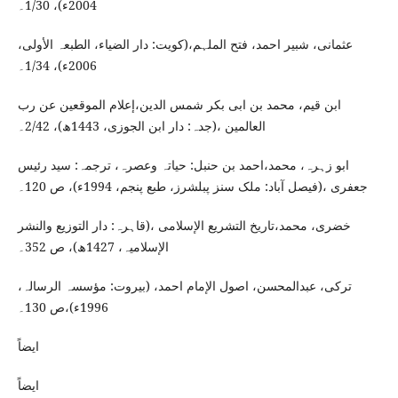
2004ء)، 1/30۔
عثمانی، شبیر احمد، فتح الملہم،(کویت: دار الضیاء، الطبعہ الأولی،
2006ء)، 1/34۔
ابن قیم، محمد بن ابی بکر شمس الدین،إعلام الموقعین عن رب
العالمین ،(جدہ: دار ابن الجوزی، 1443ھ)، 2/42۔
ابو زہرہ، محمد،احمد بن حنبل: حیاتہ وعصرہ، ترجمہ: سید رئیس
جعفری ،(فیصل آباد: ملک سنز پبلشرز، طبع پنجم، 1994ء)، ص 120۔
خضری، محمد،تاریخ التشریع الإسلامی ،(قاہرہ: دار التوزیع والنشر
الإسلامیہ، 1427ھ)، ص 352۔
ترکی، عبدالمحسن، اصول الإمام احمد، (بیروت: مؤسسہ الرسالہ،
1996ء)،ص 130۔
ایضاً
ایضاً