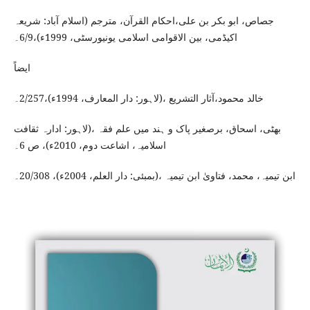
جصاص، ابو بکر بن علی،احکام القرآن، مترجم (اسلام آباد: شریعہ
اکیڈمی، بین الاقوامی اسلامی یونیورسٹی، 1999ء)،6/9۔
ایضاً
خالد محمود،آثار التشریع ،(لاہور: دار المعارف، 1994ء)،2/257۔
بھٹی، اسحاق، برصغیر پاک و ہند میں علم فقہ ،(لاہور: ادارہ ثقافت
اسلامیہ، اشاعت دوم، 2010ء)، ص 6۔
ابن تیمیہ، محمد، فتاویٰ ابن تیمیہ ،(بمبئی: دار العلم، 2004ء)، 20/308۔