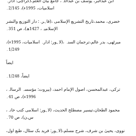
ابن عبدالبر، یوسف بن عبداللہ، جامع بیان العلم،(کراچی: ادارہ
اسلامیات، 1995ء)، 2/145۔
خضری، محمد،تاریخ التشریع الإسلامی ،(قاہرہ: دار التوزیع والنشر
الإسلامیہ، 1427ھ)، ص 351۔
میرٹھی، بدر عالم،ترجمان السنہ ،(لاہور: ادارہ اسلامیات، 1995ء)،
1/249۔
ایضاً
ایضاً، 1/248۔
ترکی، عبدالمحسن، اصول الإمام احمد، (بیروت: مؤسسہ الرسالہ،
1996ء)، ص 41۔
محمود الطحان،تیسیر مصطلح الحدیث، (لاہور: اسلامی کتب خانہ،
س.ن)، ص 70۔
نووی، یحییٰ بن شرف، شرح مسلم،(لاہور: فرید بک سٹال، طبع اول،