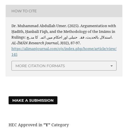
HOW TO CITE
Dr. Muhammad Abdullah Umer. (2025). Argumentation with
Ḥadīth, Ḥanbalī Fiqh, and the Methodology of the Imāms in
Rulings: استدلال بالحدیث، فقہ حنبلی اور احکام میں ائمہ کا منہج.
AL-ĪMĀN Research Journal
,
3
(02), 87-97.
https://alimanjournal.com/ojs/index.php/home/article/view/
145
MORE CITATION FORMATS
MAKE A SUBMISSION
HEC Approved in
"Y"
Category