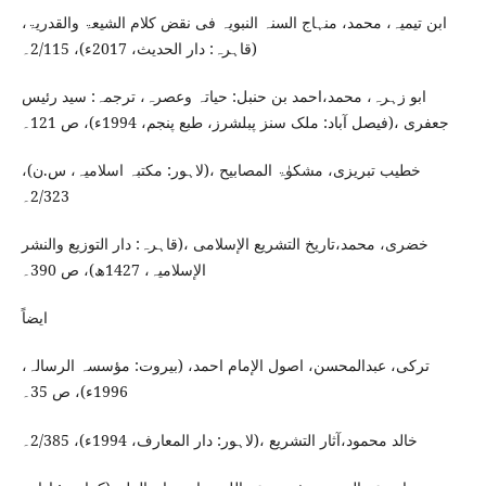
ابن تیمیہ، محمد، منہاج السنہ النبویہ فی نقض کلام الشیعۃ والقدریۃ،
(قاہرہ: دار الحدیث، 2017ء)، 2/115۔
ابو زہرہ، محمد،احمد بن حنبل: حیاتہ وعصرہ، ترجمہ: سید رئیس
جعفری ،(فیصل آباد: ملک سنز پبلشرز، طبع پنجم، 1994ء)، ص 121۔
خطیب تبریزی، مشکوٰۃ المصابیح ،(لاہور: مکتبہ اسلامیہ، س.ن)،
2/323۔
خضری، محمد،تاریخ التشریع الإسلامی ،(قاہرہ: دار التوزیع والنشر
الإسلامیہ، 1427ھ)، ص 390۔
ایضاً
ترکی، عبدالمحسن، اصول الإمام احمد، (بیروت: مؤسسہ الرسالہ،
1996ء)، ص 35۔
خالد محمود،آثار التشریع ،(لاہور: دار المعارف، 1994ء)، 2/385۔