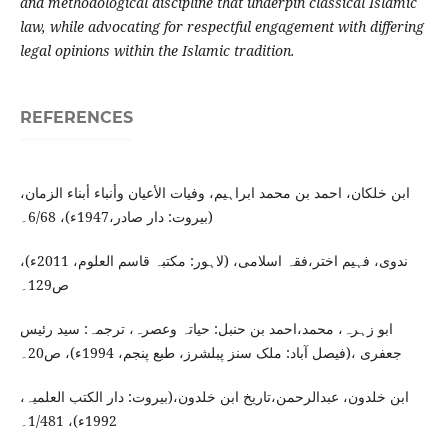
and methodological discipline that underpin classical Islamic
law, while advocating for respectful engagement with differing
legal opinions within the Islamic tradition.
REFERENCES
ابن خلکان، احمد بن محمد ابراہیم، وفیات الأعیان وأنباء أبناء الزمان،
(بیروت: دار صادر،1947ء)، 6/68۔
ندوی، فہیم اختر،فقہ اسلامی، (لاہور: مکتبہ قاسم العلوم، 2011ء)،
ص129۔
ابو زہرہ، محمد،احمد بن حنبل: حیاتہ وعصرہ، ترجمہ: سید رئیس
جعفری ،(فیصل آباد: ملک سنز پبلشرز، طبع پنجم، 1994ء)، ص20۔
ابن خلدون، عبدالرحمن،تاریخ ابن خلدون،(بیروت: دار الکتب العلمیہ،
1992ء)، 1/481۔