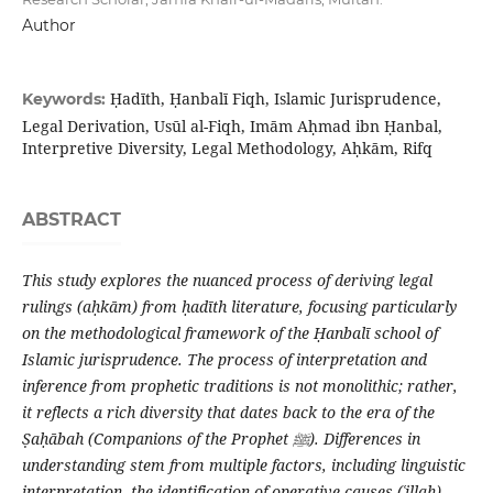
Author
Ḥadīth, Ḥanbalī Fiqh, Islamic Jurisprudence,
Keywords:
Legal Derivation, Usūl al-Fiqh, Imām Aḥmad ibn Ḥanbal,
Interpretive Diversity, Legal Methodology, Aḥkām, Rifq
ABSTRACT
This study explores the nuanced process of deriving legal
rulings (aḥkām) from ḥadīth literature, focusing particularly
on the methodological framework of the Ḥanbalī school of
Islamic jurisprudence. The process of interpretation and
inference from prophetic traditions is not monolithic; rather,
it reflects a rich diversity that dates back to the era of the
Ṣaḥābah (Companions of the Prophet
ﷺ
). Differences in
understanding stem from multiple factors, including linguistic
interpretation, the identification of operative causes (ʿillah),