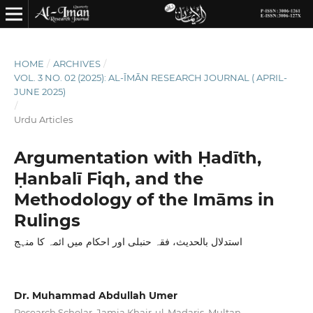
HOME
/
ARCHIVES
/
VOL. 3 NO. 02 (2025): AL-ĪMĀN RESEARCH JOURNAL ( APRIL-
JUNE 2025)
/
Urdu Articles
Argumentation with Ḥadīth,
Ḥanbalī Fiqh, and the
Methodology of the Imāms in
Rulings
استدلال بالحدیث، فقہ حنبلی اور احکام میں ائمہ کا منہج
Dr. Muhammad Abdullah Umer
Research Scholar, Jamia Khair-ul-Madaris, Multan.