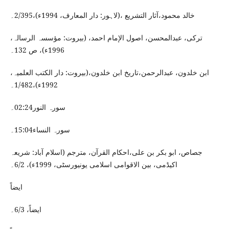
خالد محمود،آثار التشریع ،(لاہور: دار المعارف، 1994ء)،2/395۔
ترکی، عبدالمحسن، اصول الإمام احمد، (بیروت: مؤسسہ الرسالہ،
1996ء)، ص 132۔
ابن خلدون، عبدالرحمن،تاریخ ابن خلدون،(بیروت: دار الکتب العلمیہ،
1992ء)،1/482۔
سورہ النور02:24۔
سورہ النساء15:04۔
جصاص، ابو بکر بن علی،احکام القرآن، مترجم (اسلام آباد: شریعہ
اکیڈمی، بین الاقوامی اسلامی یونیورسٹی، 1999ء)، 6/2۔
ایضاً
ایضاً، 6/3۔