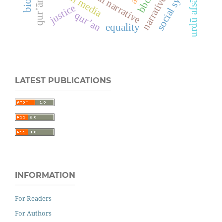
social system
oral narrative
urdū afsāna
qur’ānic
justice
qur’an
equality
LATEST PUBLICATIONS
INFORMATION
For Readers
For Authors