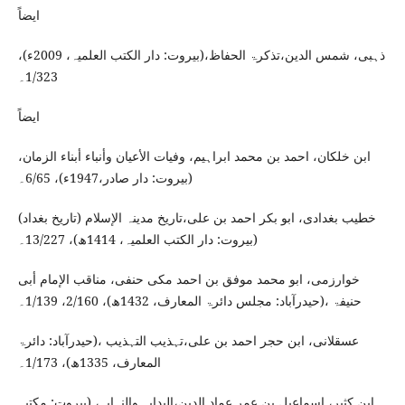
ایضاً
ذہبی، شمس الدین،تذکرۃ الحفاظ،(بیروت: دار الکتب العلمیہ، 2009ء)،
1/323۔
ایضاً
ابن خلکان، احمد بن محمد ابراہیم، وفیات الأعیان وأنباء أبناء الزمان،
(بیروت: دار صادر،1947ء)، 6/65۔
خطیب بغدادی، ابو بکر احمد بن علی،تاریخ مدینہ الإسلام (تاریخ بغداد)
(بیروت: دار الکتب العلمیہ، 1414ھ)، 13/227۔
خوارزمی، ابو محمد موفق بن احمد مکی حنفی، مناقب الإمام أبی
حنیفۃ ،(حیدرآباد: مجلس دائرۃ المعارف، 1432ھ)، 2/160، 1/139۔
عسقلانی، ابن حجر احمد بن علی،تہذیب التہذیب ،(حیدرآباد: دائرۃ
المعارف، 1335ھ)، 1/173۔
ابن کثیر، اسماعیل بن عمر عماد الدین،البدایہ والنہایہ، (بیروت: مکتبہ