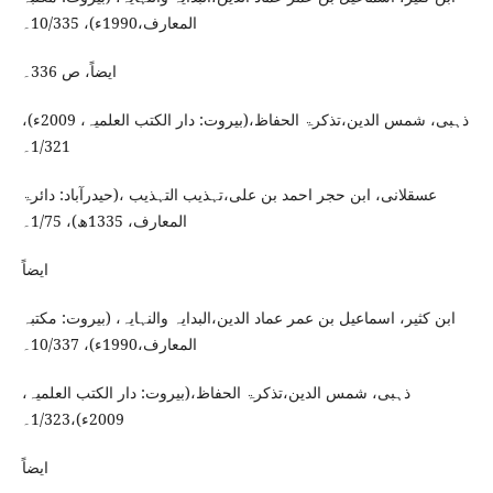
المعارف،1990ء)، 10/335۔
ایضاً، ص 336۔
ذہبی، شمس الدین،تذکرۃ الحفاظ،(بیروت: دار الکتب العلمیہ، 2009ء)،
1/321۔
عسقلانی، ابن حجر احمد بن علی،تہذیب التہذیب ،(حیدرآباد: دائرۃ
المعارف، 1335ھ)، 1/75۔
ایضاً
ابن کثیر، اسماعیل بن عمر عماد الدین،البدایہ والنہایہ، (بیروت: مکتبہ
المعارف،1990ء)، 10/337۔
ذہبی، شمس الدین،تذکرۃ الحفاظ،(بیروت: دار الکتب العلمیہ،
2009ء)،1/323۔
ایضاً