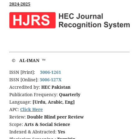
2024-2025
© AL-IMAN ™
ISSN [Print]:
3006-1261
ISSN [Online]:
3006-127X
Accredited by:
HEC Pakistan
Publication Frequency:
Quarterly
Language:
[Urdu, Arabic, Eng]
APC:
Click Here
Review:
Double Blind peer Review
Scope:
Arts & Social Science
Indexed & Abstracted:
Yes