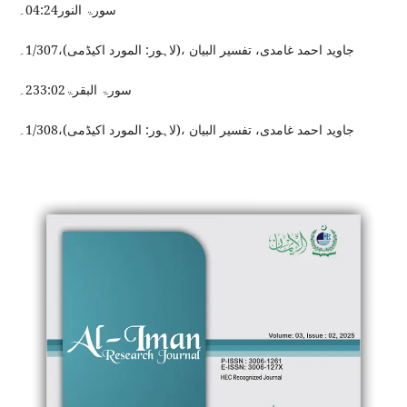
سورۃ النور04:24۔
جاوید احمد غامدی، تفسیر البیان ،(لاہور: المورد اکیڈمی)،1/307۔
سورۃ البقرۃ233:02۔
جاوید احمد غامدی، تفسیر البیان ،(لاہور: المورد اکیڈمی)،1/308۔