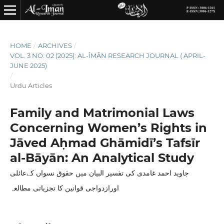
HOME
/
ARCHIVES
/
VOL. 3 NO. 02 (2025): AL-ĪMĀN RESEARCH JOURNAL ( APRIL-
JUNE 2025)
/
Urdu Articles
Family and Matrimonial Laws
Concerning Women’s Rights in
Jāved Aḥmad Ghāmidī’s Tafsīr
al-Bāyān: An Analytical Study
جاوید احمد غامدی کی تفسیر البیان میں حقوق نسواں کےعائلی
اورازدواجی قوانین کا تجزیاتی مطالعہ