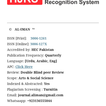
© AL-IMAN ™
ISSN [Print]:
3006-1261
ISSN [Online]:
3006-127X
Accredited by:
HEC Pakistan
Publication Frequency:
Quarterly
Language:
[Urdu, Arabic, Eng]
APC:
Click Here
Review:
Double Blind peer Review
Scope:
Arts & Social Science
Indexed & Abstracted:
Yes
Plagiarism Screening :
Turnitin
Email:
journal.aliman@gmail.com
Whatsaapp:
+923136555044