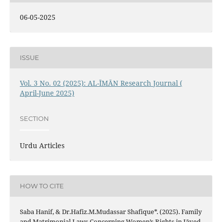
06-05-2025
ISSUE
Vol. 3 No. 02 (2025): AL-ĪMĀN Research Journal (
April-June 2025)
SECTION
Urdu Articles
HOW TO CITE
Saba Hanif, & Dr.Hafiz.M.Mudassar Shafique*. (2025). Family
and Matrimonial Laws Concerning Women’s Rights in Jāved