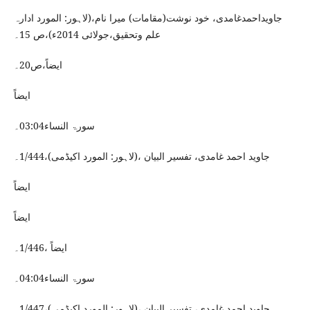
جاویداحمدغامدی، خود نوشت(مقامات) میرا نام،(لاہور: المورد ادارہ
علم وتحقیق،جولائی 2014ء)،ص 15۔
ایضاً،ص20۔
ایضاً
سورۃ النساء03:04۔
جاوید احمد غامدی، تفسیر البیان ،(لاہور: المورد اکیڈمی)،1/444۔
ایضاً
ایضاً
ایضاً ،1/446۔
سورۃ النساء04:04۔
جاوید احمد غامدی، تفسیر البیان ،(لاہور: المورد اکیڈمی)،1/447۔