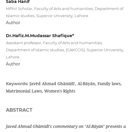
Saba Hanif
MPhil Scholar, Faculty of Arts and humanities, Department of
Islamic studies, Superior University, Lahore.
Author
Dr.Hafiz.M.Mudassar Shafique*
Assistant professor, Faculty of Arts and humanities,
Department of Islamic studies, (CAKCCIS), Superior University,
Lahore
Author
Javēd Ahmad Ghāmīdī', Al-Bāyān, Family laws,
Keywords:
Matrimonial Laws, Women's Rights
ABSTRACT
Javed Ahmad Ghāmīdī's commentary on "Al-Bāyān" presents a